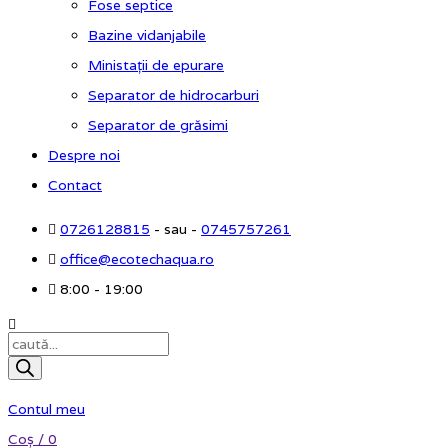
Fose septice
Bazine vidanjabile
Ministații de epurare
Separator de hidrocarburi
Separator de grăsimi
Despre noi
Contact
0726128815
- sau -
0745757261
office@ecotechaqua.ro
8:00 - 19:00
Products
search
Contul meu
Coș /
0