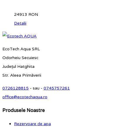
24913 RON
Detalii
EcoTech Aqua SRL
Odorheiu Secuiesc
Județul Hatghita
Str. Aleea Primăverii
0726128815
- sau -
0745757261
office@ecotechaqua.ro
Produsele Noastre
Rezervoare de apa