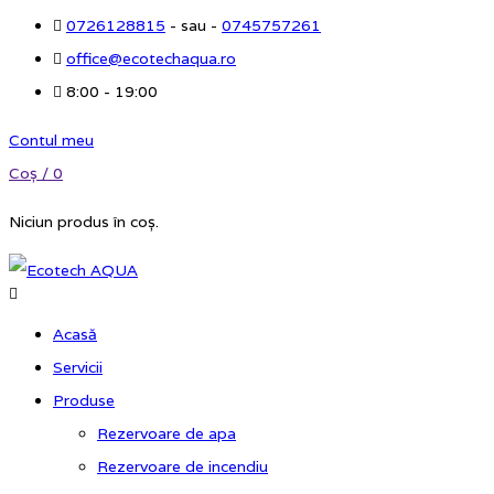
0726128815
- sau -
0745757261
office@ecotechaqua.ro
8:00 - 19:00
Contul meu
Coș /
0
Niciun produs în coș.
Acasă
Servicii
Produse
Rezervoare de apa
Rezervoare de incendiu